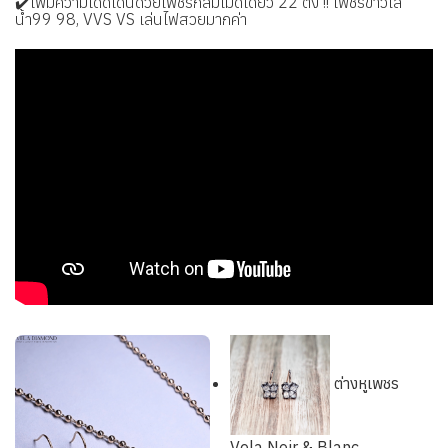
✔️เพิ่มความโดดเด่นด้วยเพชรกลมเม็ดเดี่ยว 22 ตัง !! เพชรขาวใส
น้ำ99 98, VVS VS เล่นไฟสวยมากค่า
ต่างหูเพชร
Vela Noir & Blanc