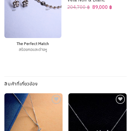
Original
Current
204,700
฿
89,000
฿
price
price
was:
is:
204,700 ฿.
89,000 ฿
The Perfect Match
สร้อยคอและต่างหู
สินค้าที่เกี่ยวข้อง
Add to
Add to
wishlist
wishlist