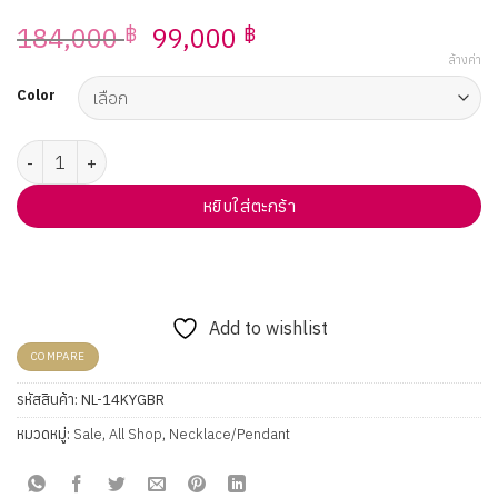
Original
Current
184,000
99,000
฿
฿
price
price
ล้างค่า
was:
is:
Color
184,000 ฿.
99,000 ฿.
จำนวน สร้อยคอ Vela Yellow Gold & Black Rhodium Necklace ชิ้น
หยิบใส่ตะกร้า
Add to wishlist
COMPARE
รหัสสินค้า:
NL-14KYGBR
หมวดหมู่:
Sale
,
All Shop
,
Necklace/Pendant