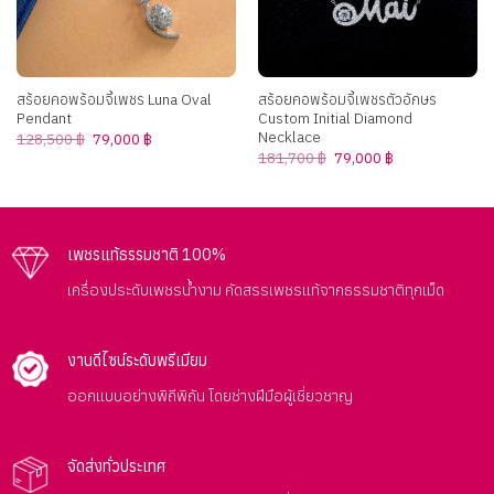
สร้อยคอพร้อมจี้เพชร Luna Oval
สร้อยคอพร้อมจี้เพชรตัวอักษร
Pendant
Custom Initial Diamond
Necklace
Original
Current
128,500
฿
79,000
฿
price
price
Original
Current
181,700
฿
79,000
฿
was:
is:
price
price
128,500 ฿.
79,000 ฿.
was:
is:
181,700 ฿.
79,000 ฿.
เพชรแท้ธรรมชาติ 100%
เครื่องประดับเพชรน้ำงาม คัดสรรเพชรแท้จากธรรมชาติทุกเม็ด
งานดีไซน์ระดับพรีเมียม
ออกแบบอย่างพิถีพิถัน โดยช่างฝีมือผู้เชี่ยวชาญ
จัดส่งทั่วประเทศ