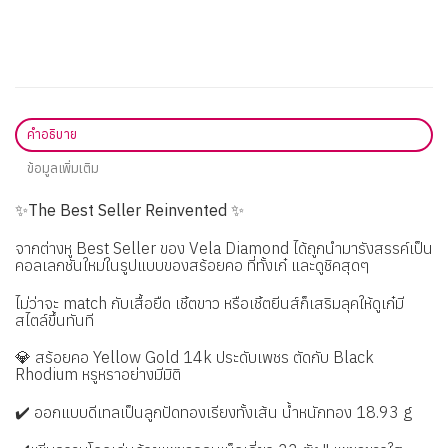
คำอธิบาย
ข้อมูลเพิ่มเติม
✨
The Best Seller Reinvented
✨
จากต่างหู Best Seller ของ Vela Diamond ได้ถูกนำมารังสรรค์เป็น
คอลเลกชันใหม่ในรูปแบบของสร้อยคอ ที่ทั้งเก๋ และดูชิคสุดๆ
ไม่ว่าจะ match กับเสื้อยืด เชิ้ตขาว หรือเชิ้ตยีนส์ก็เสริมลุคให้ดูเก๋มี
สไตล์ขึ้นทันที
💎 สร้อยคอ Yellow Gold 14k ประดับเพชร ตัดกับ Black
Rhodium หรูหราอย่างมีมิติ
✔️ ออกแบบดีเทลเป็นลูกปัดทองเรียงทั้งเส้น น้ำหนักทอง 18.93 g