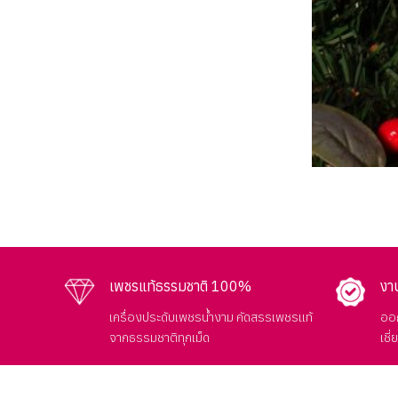
เพชรแท้ธรรมชาติ 100%
งา
เครื่องประดับเพชรน้ำงาม คัดสรรเพชรแท้
ออก
จากธรรมชาติทุกเม็ด
เชี