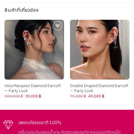
สินค้าที่เกี่ยวข้อง
Add to
Add to
wishlist
wishlist
Vela Marquise Diamond Earcuff
Double Draped Diamond Earcuff
— Party Look
— Party Look
Original
Current
Original
Current
100,000
฿
39,000
฿
75,000
฿
49,000
฿
price
price
price
price
was:
is:
was:
is:
100,000 ฿.
39,000 ฿.
75,000 ฿.
49,000 ฿.
เพชรแท้ธรรมชาติ 100%
เครื่องประดับเพชรน้ำงาม คัดสรรเพชรแท้จากธรรมชาติทุกเม็ด