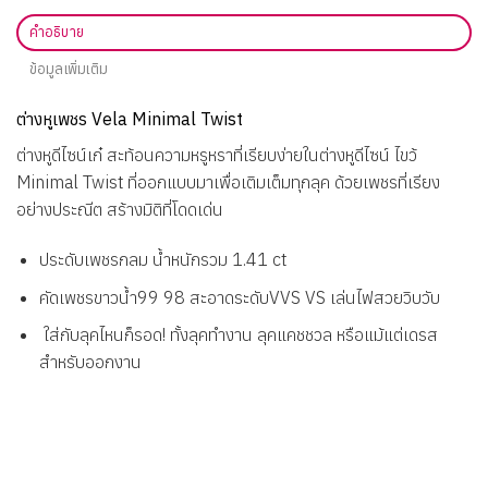
คำอธิบาย
ข้อมูลเพิ่มเติม
ต่างหูเพชร Vela Minimal Twist
ต่างหูดีไซน์เก๋ สะท้อนความหรูหราที่เรียบง่ายในต่างหูดีไซน์ ไขว้
Minimal Twist ที่ออกแบบมาเพื่อเติมเต็มทุกลุค ด้วยเพชรที่เรียง
อย่างประณีต สร้างมิติที่โดดเด่น
ประดับเพชรกลม น้ำหนักรวม 1.41 ct
คัดเพชรขาวน้ำ99 98 สะอาดระดับVVS VS เล่นไฟสวยวิบวับ
ใส่กับลุคไหนก็รอด! ทั้งลุคทำงาน ลุคแคชชวล หรือแม้แต่เดรส
สำหรับออกงาน