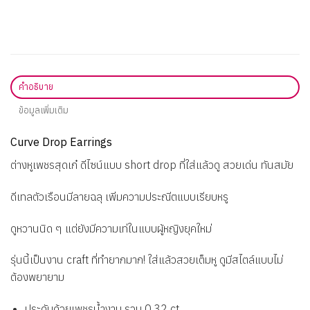
คำอธิบาย
ข้อมูลเพิ่มเติม
Curve Drop Earrings
ต่างหูเพชรสุดเก๋ ดีไซน์แบบ short drop ที่ใส่แล้วดู สวยเด่น ทันสมัย
ดีเทลตัวเรือนมีลายฉลุ เพิ่มความประณีตแบบเรียบหรู
ดูหวานนิด ๆ แต่ยังมีความเท่ในแบบผู้หญิงยุคใหม่
รุ่นนี้เป็นงาน craft ที่ทำยากมาก! ใส่แล้วสวยเต็มหู ดูมีสไตล์แบบไม่
ต้องพยายาม
ประดับด้วยเพชรน้ำงาม รวม 0.32 ct.