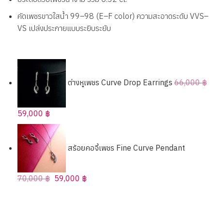
คัดเพชรขาวใสน้ำ 99–98 (E–F color) ความสะอาดระดับ VVS–
VS เปล่งประกายแบบระยิบระยับ
ต่างหูเพชร Curve Drop Earrings
66,000
฿
Original
Current
59,000
฿
price
price
was:
is:
สร้อยคอจี้เพชร Fine Curve Pendant
66,000 ฿.
59,000 ฿.
Original
Current
70,000
฿
59,000
฿
price
price
was:
is:
70,000 ฿.
59,000 ฿.