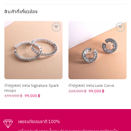
สินค้าที่เกี่ยวข้อง
Add to
Add to
wishlist
wishlist
ต่างหูเพชร Vela Signature Spark
ต่างหูเพชร Vela Lune Curve
Hoops
Original
Current
224,000
฿
99,000
฿
price
price
Original
Current
159,000
฿
99,000
฿
was:
is:
price
price
224,000 ฿.
99,000 ฿.
was:
is:
159,000 ฿.
99,000 ฿.
เพชรแท้ธรรมชาติ 100%
เครื่องประดับเพชรน้ำงาม คัดสรรเพชรแท้จากธรรมชาติทุกเม็ด