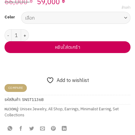
Original
Current
66,000
59,000
฿
฿
price
price
ล้างค่า
was:
is:
Color
66,000 ฿.
59,000 ฿.
จำนวน ต่างหูเพชร Curve Drop Earrings ชิ้น
หยิบใส่ตะกร้า
Add to wishlist
COMPARE
รหัสสินค้า:
SNST1136B
หมวดหมู่:
Unisex Jewelry
,
All Shop
,
Earrings
,
Minimalist Earring
,
Set
Collections