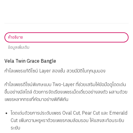
คำอธิบาย
ข้อมูลเพิ่มเติม
Vela Twin Grace Bangle
กำไลเพชรแท้ดีไซน์ Layer สองชั้น สวยมีมิติในทุกมุมมอง
กำไลเพชรดีไซน์พิเศษแบบ Two-Layer ที่ช่วยเสริมให้ข้อมือดูโดดเด่น
ขึ้นอย่างมีสไตล์ ด้วยการจัดเรียงเพชรเม็ดเดี่ยวอย่างลงตัว ผสานด้วย
เพชรหลากทรงที่คัดมาอย่างพิถีพิถัน
โดดเด่นด้วยการประดับเพชร Oval Cut, Pear Cut และ Emerald
Cut เพิ่มความหรูหราด้วยเพชรกลมล้อมรอบ ให้แสงสะท้อนระยิบ
ระยับ