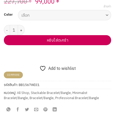
Original
Current
227,700
99,000
฿
฿
price
price
ล้างค่า
was:
is:
Color
227,700 ฿.
99,000 ฿.
จำนวน Vela Twin Grace Bangle (Made to Order) ชิ้น
หยิบใส่ตะกร้า
Add to wishlist
COMPARE
รหัสสินค้า:
BB1567WDI1
หมวดหมู่:
All Shop
,
Stackable Bracelet/Bangle
,
Minimalist
Bracelet/Bangle
,
Bracelet/Bangle
,
Professional Bracelet/Bangle