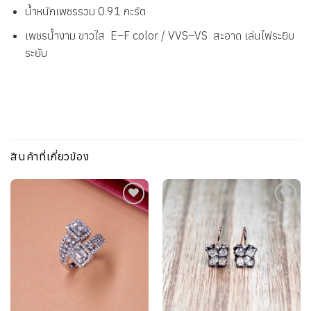
น้ำหนักเพชรรวม 0.91 กะรัต
เพชรน้ำงาม ขาวใส E–F color / VVS–VS สะอาด เล่นไฟระยิบ
ระยับ
สินค้าที่เกี่ยวข้อง
Add to
Add to
wishlist
wishlist