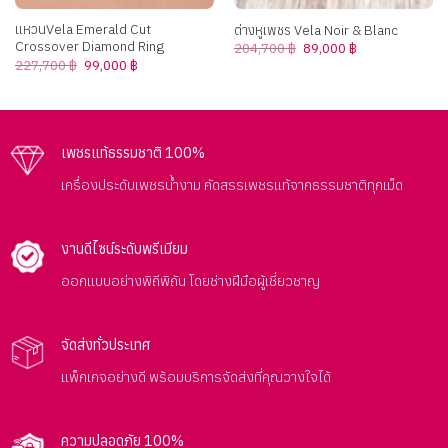
แหวนVela Emerald Cut
ต่างหูเพชร Vela Noir & Blanc
Crossover Diamond Ring
Original
Current
204,700
฿
89,000
฿
price
price
Original
Current
227,700
฿
99,000
฿
was:
is:
price
price
204,700 ฿.
89,000 ฿.
was:
is:
227,700 ฿.
99,000 ฿.
เพชรแท้ธรรมชาติ 100%
เครื่องประดับเพชรน้ำงาม คัดสรรเพชรแท้จากธรรมชาติทุกเม็ด
งานดีไซน์ระดับพรีเมียม
ออกแบบอย่างพิถีพิถัน โดยช่างฝีมือผู้เชี่ยวชาญ
จัดส่งทั่วประเทศ
แพ็กเกจอย่างดี พร้อมบริการจัดส่งที่คุณวางใจได้
ความปลอดภัย 100%