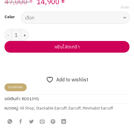
Original
Current
47,000
14,900
฿
฿
price
price
ล้างค่า
was:
is:
Color
47,000 ฿.
14,900 ฿.
จำนวน Vela Round Diamond Earcuff ชิ้น
หยิบใส่ตะกร้า
Add to wishlist
COMPARE
รหัสสินค้า:
RD013YG
หมวดหมู่:
All Shop
,
Stackable Earcuff
,
Earcuff
,
Minimalist Earcuff