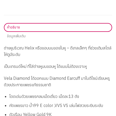
คำอธิบาย
ข้อมูลเพิ่มเติม
ต่างหูบริเวณ Helix หรือขอบบนของใบหู – ดีเทลเล็กๆ ที่ช่วยเติมสไตล์
ให้ดูมีระดับ
เป็นเทรนด์ใหม่ ที่ใส่ต่างหูบนขอบหู ได้แบบไม่ต้องเจาะหู
Vela Diamond ได้ออกแบบ Diamond Earcuff มาในดีไซน์เรียบหรู
ด้วยประกายเพชรแท้ธรรมชาติ
โดดเด่นด้วยเพชรกลมเม็ดเดี่ยว เม็ดละ13 ตัง
คัดเพชรขาว น้ำ99 E color ,VVS VS เล่นไฟสวยระยิบระยับ
ตัวเรือน Yellow Gold 9K