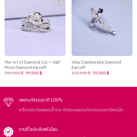
Add to
Add to
wishlist
wishlist
The Art of Diamond Cut — Half
Vela Clamberelle Diamond
Moon Diamond Earcuff
Earcuff
Original
Current
Original
Current
250,000
฿
99,000
฿
150,000
฿
59,000
฿
price
price
price
price
was:
is:
was:
is:
250,000 ฿.
99,000 ฿.
150,000 ฿.
59,000 ฿.
เพชรแท้ธรรมชาติ 100%
เครื่องประดับเพชรน้ำงาม คัดสรรเพชรแท้จากธรรมชาติทุกเม็ด
งานดีไซน์ระดับพรีเมียม