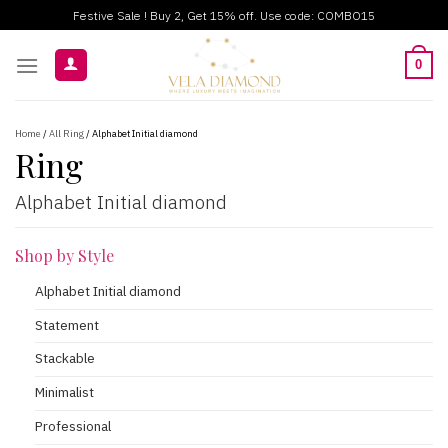
ข้าม
Festive Sale ! Buy 2, Get 15% off. Use code: COMBO15
ไป
ยัง
0
เนื้อหา
Home
/
All Ring
/ Alphabet Initial diamond
Ring
Alphabet Initial diamond
Shop by Style
Alphabet Initial diamond
Statement
Stackable
Minimalist
Professional