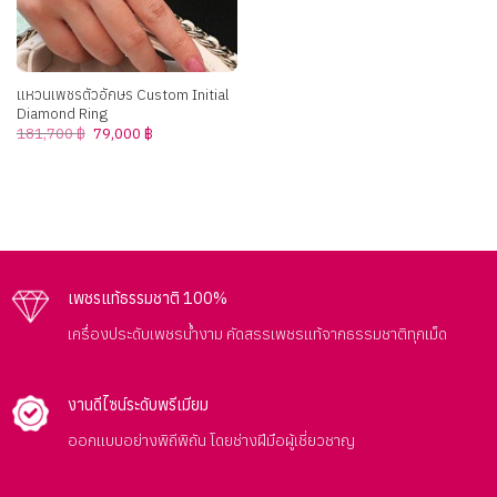
แหวนเพชรตัวอักษร Custom Initial
Diamond Ring
Original
Current
181,700
฿
79,000
฿
price
price
was:
is:
181,700 ฿.
79,000 ฿.
เพชรแท้ธรรมชาติ 100%
เครื่องประดับเพชรน้ำงาม คัดสรรเพชรแท้จากธรรมชาติทุกเม็ด
งานดีไซน์ระดับพรีเมียม
ออกแบบอย่างพิถีพิถัน โดยช่างฝีมือผู้เชี่ยวชาญ