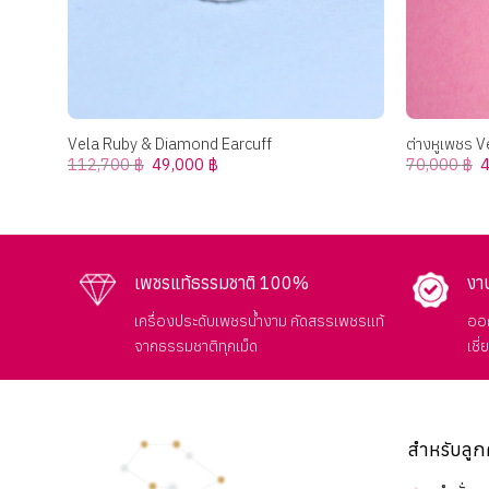
+
+
Vela Ruby & Diamond Earcuff
ต่างหูเพชร V
Original
Current
O
112,700
฿
49,000
฿
70,000
฿
price
price
p
was:
is:
w
112,700 ฿.
49,000 ฿.
7
เพชรแท้ธรรมชาติ 100%
งา
เครื่องประดับเพชรน้ำงาม คัดสรรเพชรแท้
ออก
จากธรรมชาติทุกเม็ด
เชี
สำหรับลูก