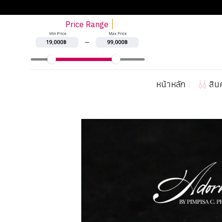
ข้าม
ไป
Price Range
ยัง
เนื้อหา
หน้าหลัก
สิน