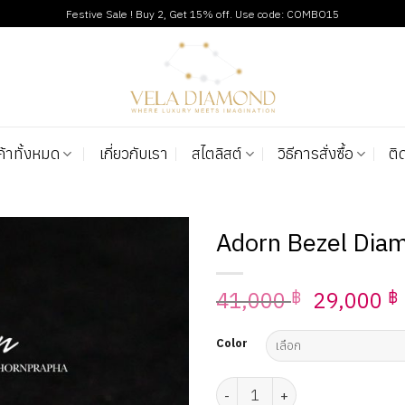
Festive Sale ! Buy 2, Get 15% off. Use code: COMBO15
ค้าทั้งหมด
เกี่ยวกับเรา
สไตลิสต์
วิธีการสั่งซื้อ
ติ
Adorn Bezel Diam
Add to
Original
41,000
29,000
wishlist
฿
฿
price
was:
i
Color
41,000 ฿
จำนวน Adorn Bezel Diamond Ea