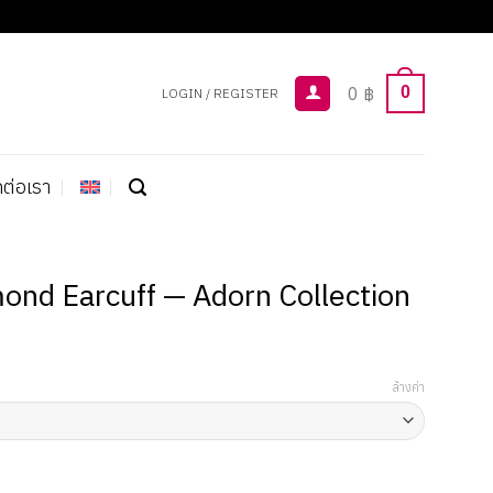
0
฿
0
LOGIN / REGISTER
ดต่อเรา
ond Earcuff — Adorn Collection
Current
price
ล้างค่า
s:
.
29,000 ฿.
rcuff — Adorn Collection ชิ้น