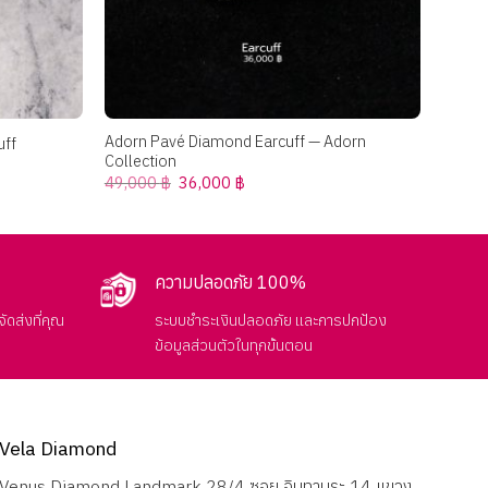
+
+
Adorn Pavé Diamond Earcuff — Adorn
The Ar
uff
Collection
Diamo
Original
Current
49,000
฿
36,000
฿
250,
price
price
was:
is:
49,000 ฿.
36,000 ฿.
ความปลอดภัย 100%
ัดส่งที่คุณ
ระบบชำระเงินปลอดภัย และการปกป้อง
ข้อมูลส่วนตัวในทุกขั้นตอน
Vela Diamond
Venus Diamond Landmark 28/4 ซอย อินทามระ 14 แขวง