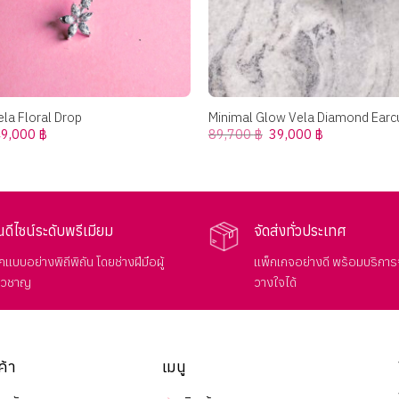
+
ela Floral Drop
Minimal Glow Vela Diamond Earc
riginal
Current
Original
Current
49,000
฿
89,700
฿
39,000
฿
rice
price
price
price
as:
is:
was:
is:
0,000 ฿.
49,000 ฿.
89,700 ฿.
39,000 ฿.
นดีไซน์ระดับพรีเมียม
จัดส่งทั่วประเทศ
แบบอย่างพิถีพิถัน โดยช่างฝีมือผู้
แพ็กเกจอย่างดี พร้อมบริการจ
่ยวชาญ
วางใจได้
ค้า
เมนู